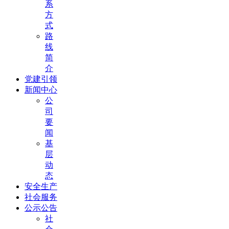
系
方
式
路
线
简
介
党建引领
新闻中心
公
司
要
闻
基
层
动
态
安全生产
社会服务
公示公告
社