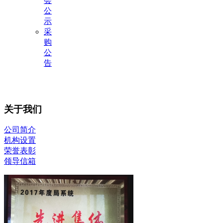
会
公
示
采
购
公
告
关于我们
公司简介
机构设置
荣誉表彰
领导信箱