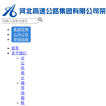
集团官网
公示公告
举报指南
首页
关于我们
分
公
司
简
介
领
导
信
箱
联