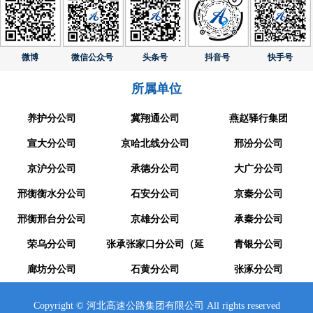
微博
微信公众号
头条号
抖音号
快手号
所属单位
养护分公司
冀翔通公司
燕赵驿行集团
宣大分公司
京哈北线分公司
邢汾分公司
京沪分公司
承德分公司
大广分公司
邢衡衡水分公司
石安分公司
京秦分公司
邢衡邢台分公司
京雄分公司
承秦分公司
荣乌分公司
张承张家口分公司（延
青银分公司
廊坊分公司
崇分公司）
石黄分公司
张涿分公司
Copyright © 河北高速公路集团有限公司 All rights reserved